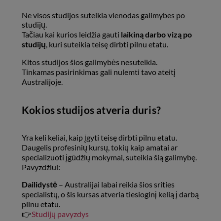
Ne visos studijos suteikia vienodas galimybes po
studijų.
Tačiau kai kurios leidžia gauti
laikiną darbo vizą po
studijų
, kuri suteikia teisę dirbti pilnu etatu.
Kitos studijos šios galimybės nesuteikia.
Tinkamas pasirinkimas gali nulemti tavo ateitį
Australijoje.
Kokios studijos atveria duris?
Yra keli keliai, kaip įgyti teisę dirbti pilnu etatu.
Daugelis profesinių kursų, tokių kaip amatai ar
specializuoti įgūdžių mokymai, suteikia šią galimybę.
Pavyzdžiui:
Dailidystė
– Australijai labai reikia šios srities
specialistų, o šis kursas atveria tiesioginį kelią į darbą
pilnu etatu.
👉
Studijų pavyzdys