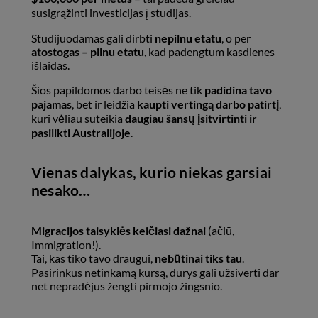
susigrąžinti investicijas į studijas.
Studijuodamas gali dirbti
nepilnu etatu
, o per
atostogas – pilnu etatu
, kad padengtum kasdienes
išlaidas.
Šios papildomos darbo teisės ne tik
padidina tavo
pajamas
, bet ir leidžia
kaupti vertingą darbo patirtį
,
kuri vėliau suteikia
daugiau šansų įsitvirtinti ir
pasilikti Australijoje
.
Vienas dalykas, kurio niekas garsiai
nesako…
Migracijos taisyklės keičiasi dažnai
(ačiū,
Immigration!).
Tai, kas tiko tavo draugui,
nebūtinai tiks tau
.
Pasirinkus netinkamą kursą, durys gali užsiverti dar
net nepradėjus žengti pirmojo žingsnio.