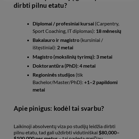
dirbti pilnu etatu?
Diplomai / profesiniai kursai
(Carpentry,
Sport Coaching, IT diplomas):
18 mėnesių
Bakalauro ir magistro
(kursiniai /
ištęstiniai):
2 metai
Magistro (mokslinių tyrimų):
3 metai
Doktorantūra (PhD):
4 metai
Regioninės studijos
(tik
Bachelor/Master/PhD):
+1–2 papildomi
metai
Apie pinigus: kodėl tai svarbu?
Laikinoji absolventų viza po studijų leidžia dirbti
pilnu etatu, tad gali uždirbti vidutiniškai
$80,000–
$100,000 per metus
– tai padeda greičiau