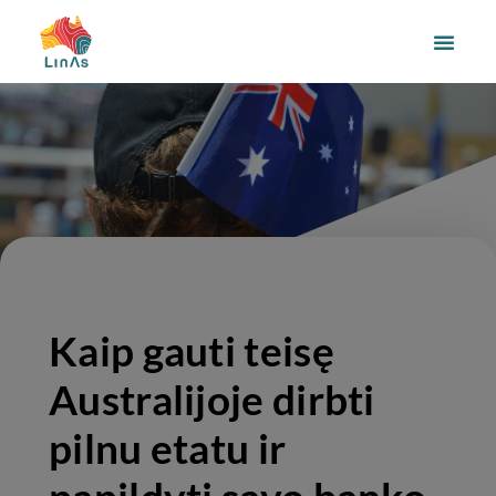
Kaip gauti teisę
Australijoje dirbti
pilnu etatu ir