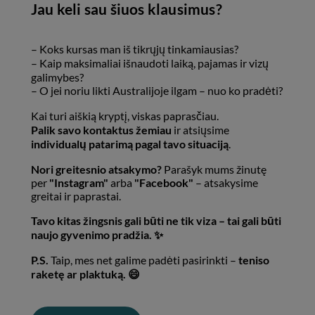
Jau keli sau šiuos klausimus?
– Koks kursas man iš tikrųjų tinkamiausias?
– Kaip maksimaliai išnaudoti laiką, pajamas ir vizų
galimybes?
– O jei noriu likti Australijoje ilgam – nuo ko pradėti?
Kai turi aiškią kryptį, viskas paprasčiau.
Palik savo kontaktus žemiau
ir atsiųsime
individualų patarimą pagal tavo situaciją
.
Nori greitesnio atsakymo?
Parašyk mums žinutę
per
"Instagram"
arba
"Facebook"
– atsakysime
greitai ir paprastai.
Tavo kitas žingsnis gali būti ne tik viza – tai gali būti
naujo gyvenimo pradžia. ✨
P.S.
Taip, mes net galime padėti pasirinkti –
teniso
raketę ar plaktuką. 😄