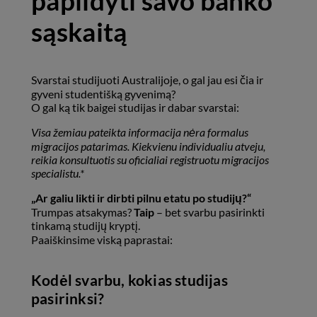
papildyti savo banko
sąskaitą
Svarstai studijuoti Australijoje, o gal jau esi čia ir
gyveni studentišką gyvenimą?
O gal ką tik baigei studijas ir dabar svarstai:
Visa žemiau pateikta informacija nėra formalus
migracijos patarimas. Kiekvienu individualiu atveju,
reikia konsultuotis su oficialiai registruotu migracijos
specialistu.*
„Ar galiu likti ir dirbti pilnu etatu po studijų?“
Trumpas atsakymas?
Taip
– bet svarbu pasirinkti
tinkamą studijų kryptį.
Paaiškinsime viską paprastai:
Kodėl svarbu, kokias studijas
pasirinksi?